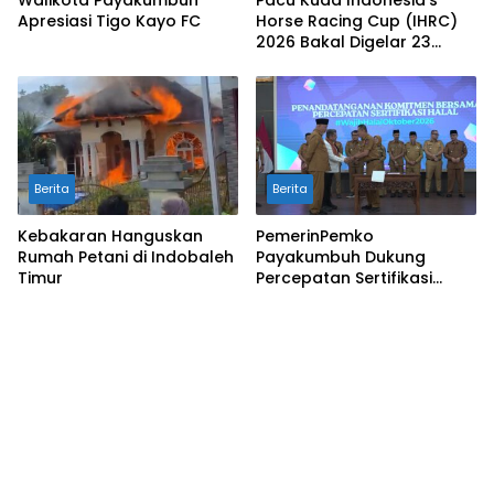
Walikota Payakumbuh
Pacu Kuda Indonesia’s
Apresiasi Tigo Kayo FC
Horse Racing Cup (IHRC)
2026 Bakal Digelar 23
Agustus
Berita
Berita
Kebakaran Hanguskan
PemerinPemko
Rumah Petani di Indobaleh
Payakumbuh Dukung
Timur
Percepatan Sertifikasi
Halal Bagi Pelaku Usaha