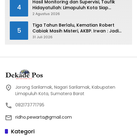
Hasil Monitoring dan Supervisi, Taufik
4
Hidayatullah: Limapuluh Kota Siap
Kirimkan Atlet Terbaiknya Pada Porprov
2 Agustus 2026
Sumbar 2026
Tiga Tahun Berlalu, Kematian Robert
5
Cabiak Masih Misteri, AKBP. Irwan : Jadi
Atensi Kita
31 Juli 2026
Jorong Sarilamak, Nagari Sarilamak, Kabupaten
Limapuluh Kota, Sumatera Barat
082173771795
ridho.pewarta@gmail.com
Kategori