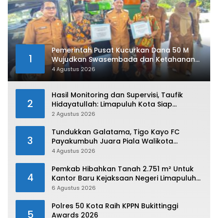
Pemerintah Pusat Kucurkan Dana 50 M
1
Wujudkan Swasembada dan Ketahanan
Pangan di Kabupaten 50 Kota
4 Agustus 2026
Hasil Monitoring dan Supervisi, Taufik
2
Hidayatullah: Limapuluh Kota Siap
Kirimkan Atlet Terbaiknya Pada Porprov
2 Agustus 2026
Sumbar 2026
Tundukkan Galatama, Tigo Kayo FC
3
Payakumbuh Juara Piala Walikota
Payakumbuh 2026
4 Agustus 2026
Pemkab Hibahkan Tanah 2.751 m² Untuk
4
Kantor Baru Kejaksaan Negeri Limapuluh
Kota
6 Agustus 2026
Polres 50 Kota Raih KPPN Bukittinggi
5
Awards 2026