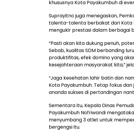
khususnya Kota Payakumbuh di event 
Suprayitno juga menegaskan, Pemk
talenta-talenta berbakat dari Kot
mengukir prestasi dalam berbagai b
“Pasti akan kita dukung penuh, potens
Sebab, kualitas SDM berbanding lur
produktifitas, efek domino yang ak
kesejahteraan masyarakat kita,” jel
“Jaga kesehatan lahir batin dan nam
Kota Payakumbuh. Tetap fokus dan 
ananda sukses di pertandingan nant
Sementara itu, Kepala Dinas Pemud
Payakumbuh Nofriwandi mengatak
menyumbang 3 atlet untuk mempere
bergengsi itu.