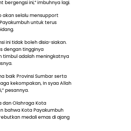
bergengsi ini,” imbuhnya lagi.
o akan selalu mensupport
a Payakumbuh untuk terus
idang.
i ini tidak boleh disia-siakan.
us dengan tingginya
an timbul adalah meningkatnya
asnya.
a baik Provinsi Sumbar serta
jaga kekompakan, In syaa Allah
i,” pesannya.
a dan Olahraga Kota
an bahwa Kota Payakumbuh
butkan medali emas di ajang