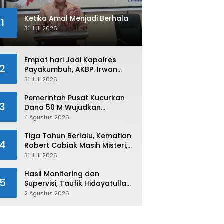
Ketika Amal Menjadi Berhala
1
31 Juli 2026
Empat hari Jadi Kapolres
2
Payakumbuh, AKBP. Irwan
Andeta Langsung Sambangi
31 Juli 2026
PWI Kota Payakumbuh
Pemerintah Pusat Kucurkan
3
Dana 50 M Wujudkan
Swasembada dan Ketahanan
4 Agustus 2026
Pangan di Kabupaten 50 Kota
Tiga Tahun Berlalu, Kematian
4
Robert Cabiak Masih Misteri,
AKBP. Irwan : Jadi Atensi Kita
31 Juli 2026
Hasil Monitoring dan
5
Supervisi, Taufik Hidayatullah:
Limapuluh Kota Siap Kirimkan
2 Agustus 2026
Atlet Terbaiknya Pada
Porprov Sumbar 2026