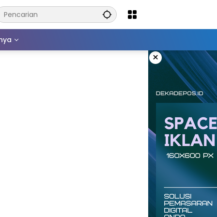
nnya
×