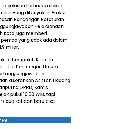
enjelasan terhadap selisih
iliar yang ditanyakan Fraksi
ahasan Rancangan Peraturan
nggungjawaban Pelaksanaan
h Kota juga memberi
k pemda yang tidak ada dalam
,9 miliar.
mkab Limapuluh Kota itu
ati atas Pandangan Umum
Pertanggungjawaban
an diserahkan Asisten I Bidang
aripurna DPRD, Kamis
jak pukul 10.00 WIB, tapi
s dua kali dan baru bisa
ment