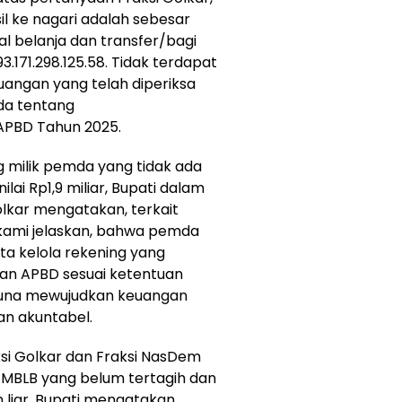
il ke nagari adalah sebesar
tal belanja dan transfer/bagi
3.171.298.125.58. Tidak terdapat
angan yang telah diperiksa
da tentang
APBD Tahun 2025.
 milik pemda yang tidak ada
lai Rp1,9 miliar, Bupati dalam
lkar mengatakan, terkait
kami jelaskan, bahwa pemda
a kelola rekening yang
an APBD sesuai ketentuan
una mewujudkan keuangan
dan akuntabel.
si Golkar dan Fraksi NasDem
 MBLB yang belum tertagih dan
iar, Bupati mengatakan