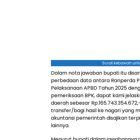
Scroll kebawah untu
Dalam nota jawaban bupati itu disa
perbedaan data antara Ranperda 
Pelaksanaan APBD Tahun 2025 denga
pemeriksaan BPK, dapat kami jelaska
daerah sebesar Rp.165.743.354.672,- 
transfer/bagi hasil ke nagari yang
akuntansi pemerintah disajikan ter
lainnya.
Menurut bupati dalam jawabannya a