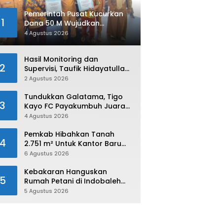
Pemerintah Pusat Kucurkan
1
Dana 50 M Wujudkan
Swasembada dan Ketahanan
4 Agustus 2026
Pangan di Kabupaten 50 Kota
Hasil Monitoring dan
2
Supervisi, Taufik Hidayatullah:
Limapuluh Kota Siap Kirimkan
2 Agustus 2026
Atlet Terbaiknya Pada
Porprov Sumbar 2026
Tundukkan Galatama, Tigo
3
Kayo FC Payakumbuh Juara
Piala Walikota Payakumbuh
4 Agustus 2026
2026
Pemkab Hibahkan Tanah
4
2.751 m² Untuk Kantor Baru
Kejaksaan Negeri Limapuluh
6 Agustus 2026
Kota
Kebakaran Hanguskan
5
Rumah Petani di Indobaleh
Timur
5 Agustus 2026