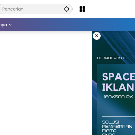
nnya
×