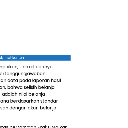
k lihat konten
mpaikan, terkait adanya
Pertanggungjawaban
n data pada laporan hasil
n, bahwa selisih belanja
adalah nilai belanja
 mana berdasarkan standar
pisah dengan akun belanja
tas pertanyaan Fraksi Golkar,