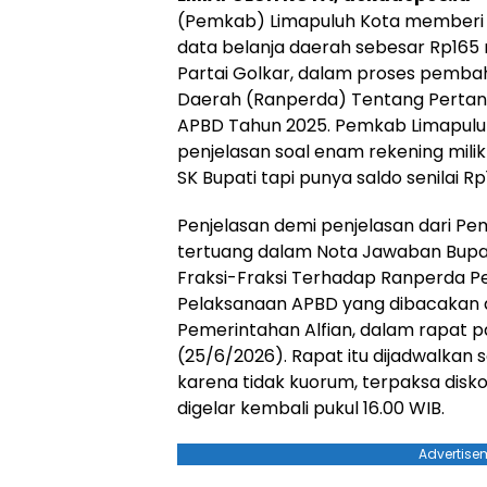
(Pemkab) Limapuluh Kota memberi p
data belanja daerah sebesar Rp165 m
Partai Golkar, dalam proses pemb
Daerah (Ranperda) Tentang Perta
APBD Tahun 2025. Pemkab Limapulu
penjelasan soal enam rekening mili
SK Bupati tapi punya saldo senilai Rp1
Penjelasan demi penjelasan dari Pe
tertuang dalam Nota Jawaban Bup
Fraksi-Fraksi Terhadap Ranperda 
Pelaksanaan APBD yang dibacakan d
Pemerintahan Alfian, dalam rapat p
(25/6/2026). Rapat itu dijadwalkan se
karena tidak kuorum, terpaksa diskor
digelar kembali pukul 16.00 WIB.
Advertise