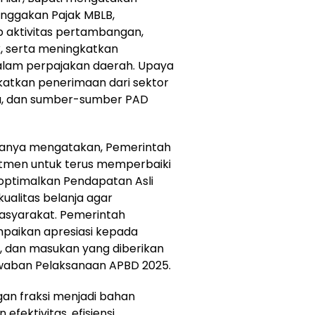
unggakan Pajak MBLB,
aktivitas pertambangan,
k, serta meningkatkan
alam perpajakan daerah. Upaya
katkan penerimaan dari sektor
ata, dan sumber-sumber PAD
banya mengatakan, Pemerintah
tmen untuk terus memperbaiki
optimalkan Pendapatan Asli
ualitas belanja agar
syarakat. Pemerintah
paikan apresiasi kepada
an, dan masukan yang diberikan
waban Pelaksanaan APBD 2025.
an fraksi menjadi bahan
fektivitas, efisiensi,