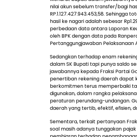
nilai akun sebelum transfer/bagi has
RP.1.127.427.943.453,58. Sehingga to
hasil ke nagari adalah sebesar Rp1.29
perbedaan data antara Laporan Keu
oleh BPK dengan data pada Ranper
Pertanggungjawaban Pelaksanaan 
Sedangkan terhadap enam rekening
dalam SK Bupati tapi punya saldo seni
jawabannya kepada Fraksi Partai Go
penertiban rekening daerah dapat 
berkomitmen terus memperbaiki tat
digunakan, dalam rangka pelaksana
peraturan perundang-undangan. G
daerah yang tertib, efektif, efisien, 
Sementara, terkait pertanyaan Frak
soal masih adanya tunggakan pajak
pembiaran terhadap penambangan l