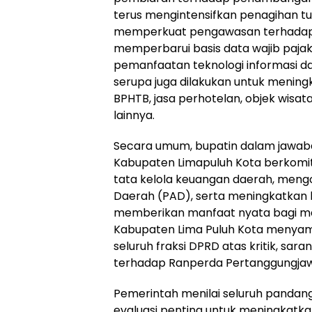
terus mengintensifkan penagihan t
memperkuat pengawasan terhadap 
memperbarui basis data wajib paja
pemanfaatan teknologi informasi d
serupa juga dilakukan untuk mening
BPHTB, jasa perhotelan, objek wis
lainnya.
Secara umum, bupatin dalam jawa
Kabupaten Limapuluh Kota berkomi
tata kelola keuangan daerah, meng
Daerah (PAD), serta meningkatkan k
memberikan manfaat nyata bagi ma
Kabupaten Lima Puluh Kota menyam
seluruh fraksi DPRD atas kritik, sar
terhadap Ranperda Pertanggungja
Pemerintah menilai seluruh pandang
evaluasi penting untuk meningkatkan e