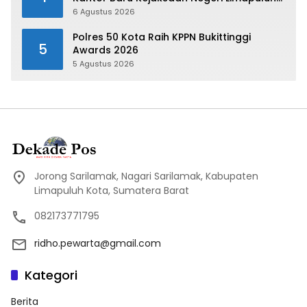
Kota
6 Agustus 2026
Polres 50 Kota Raih KPPN Bukittinggi
5
Awards 2026
5 Agustus 2026
Jorong Sarilamak, Nagari Sarilamak, Kabupaten
Limapuluh Kota, Sumatera Barat
082173771795
ridho.pewarta@gmail.com
Kategori
Berita