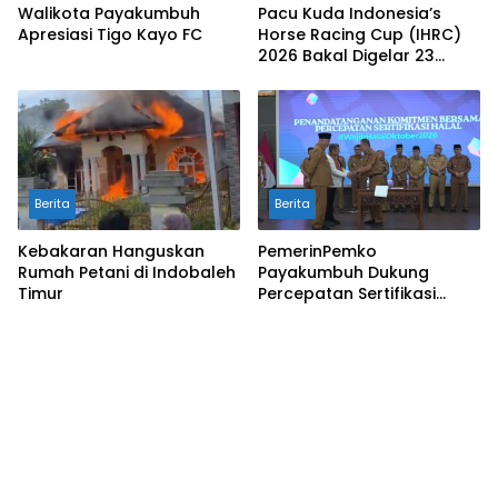
Walikota Payakumbuh
Pacu Kuda Indonesia’s
Apresiasi Tigo Kayo FC
Horse Racing Cup (IHRC)
2026 Bakal Digelar 23
Agustus
Berita
Berita
Kebakaran Hanguskan
PemerinPemko
Rumah Petani di Indobaleh
Payakumbuh Dukung
Timur
Percepatan Sertifikasi
Halal Bagi Pelaku Usaha