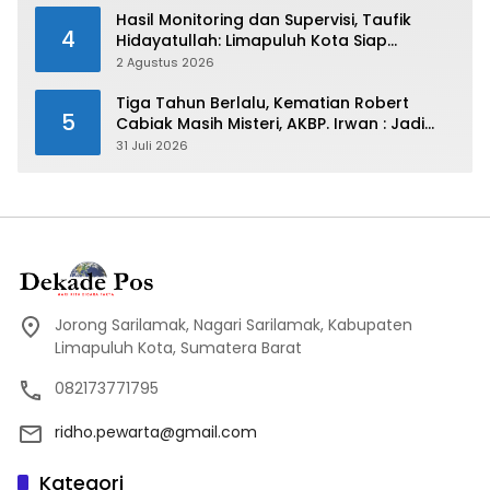
Hasil Monitoring dan Supervisi, Taufik
4
Hidayatullah: Limapuluh Kota Siap
Kirimkan Atlet Terbaiknya Pada Porprov
2 Agustus 2026
Sumbar 2026
Tiga Tahun Berlalu, Kematian Robert
5
Cabiak Masih Misteri, AKBP. Irwan : Jadi
Atensi Kita
31 Juli 2026
Jorong Sarilamak, Nagari Sarilamak, Kabupaten
Limapuluh Kota, Sumatera Barat
082173771795
ridho.pewarta@gmail.com
Kategori