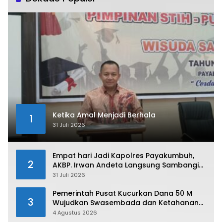
Ketika Amal Menjadi Berhala
1
31 Juli 2026
Empat hari Jadi Kapolres Payakumbuh,
2
AKBP. Irwan Andeta Langsung Sambangi
PWI Kota Payakumbuh
31 Juli 2026
Pemerintah Pusat Kucurkan Dana 50 M
3
Wujudkan Swasembada dan Ketahanan
Pangan di Kabupaten 50 Kota
4 Agustus 2026