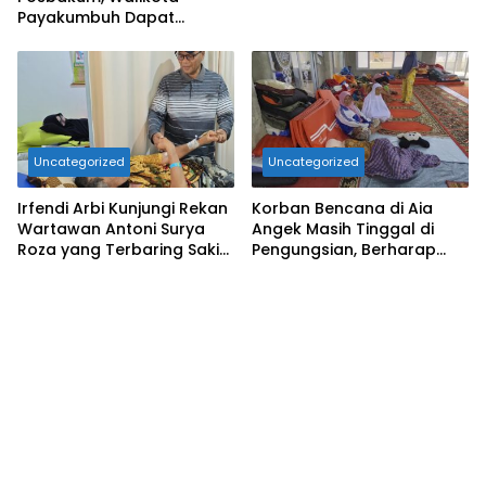
Payakumbuh Dapat
Penghargaan Dari Menteri
Hukum
Uncategorized
Uncategorized
Irfendi Arbi Kunjungi Rekan
Korban Bencana di Aia
Wartawan Antoni Surya
Angek Masih Tinggal di
Roza yang Terbaring Sakit
Pengungsian, Berharap
di RSUD dr. Adnan WD
Hunian Sementara Selesai
Payakumbuh Pasca
Sebelum Ramadan
Mengalami Musibah
Kecelakaan