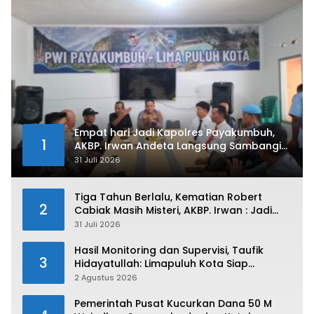
Empat hari Jadi Kapolres Payakumbuh,
1
AKBP. Irwan Andeta Langsung Sambangi
PWI Kota Payakumbuh
31 Juli 2026
Tiga Tahun Berlalu, Kematian Robert
2
Cabiak Masih Misteri, AKBP. Irwan : Jadi
Atensi Kita
31 Juli 2026
Hasil Monitoring dan Supervisi, Taufik
3
Hidayatullah: Limapuluh Kota Siap
Kirimkan Atlet Terbaiknya Pada Porprov
2 Agustus 2026
Sumbar 2026
Pemerintah Pusat Kucurkan Dana 50 M