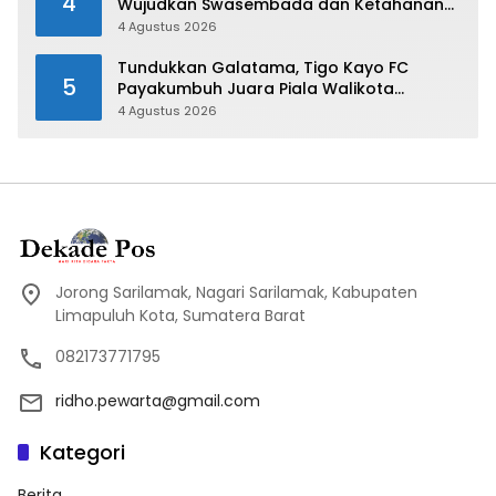
4
Wujudkan Swasembada dan Ketahanan
Pangan di Kabupaten 50 Kota
4 Agustus 2026
Tundukkan Galatama, Tigo Kayo FC
5
Payakumbuh Juara Piala Walikota
Payakumbuh 2026
4 Agustus 2026
Jorong Sarilamak, Nagari Sarilamak, Kabupaten
Limapuluh Kota, Sumatera Barat
082173771795
ridho.pewarta@gmail.com
Kategori
Berita