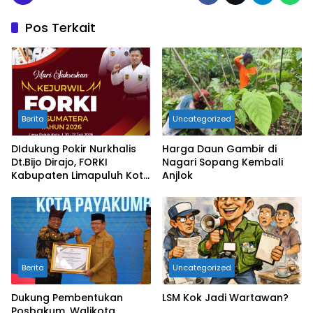
Pos Terkait
Berita
Uncategorized
DIdukung Pokir Nurkhalis
Harga Daun Gambir di
Dt.Bijo Dirajo, FORKI
Nagari Sopang Kembali
Kabupaten Limapuluh Kota
Anjlok
Gelar Kejurwil FORKI Open
se Sumatera 2026
Berita
Uncategorized
Dukung Pembentukan
LSM Kok Jadi Wartawan?
Posbakum, Walikota