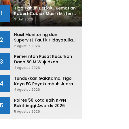
Tiga Tahun Berlalu, Kematian
1
Robert Cabiak Masih Misteri,
AKBP. Irwan : Jadi Atensi Kita
31 Juli 2026
Hasil Monitoring dan
2
Supervisi, Taufik Hidayatullah:
Limapuluh Kota Siap Kirimkan
2 Agustus 2026
Atlet Terbaiknya Pada
Porprov Sumbar 2026
Pemerintah Pusat Kucurkan
3
Dana 50 M Wujudkan
Swasembada dan Ketahanan
4 Agustus 2026
Pangan di Kabupaten 50 Kota
Tundukkan Galatama, Tigo
4
Kayo FC Payakumbuh Juara
Piala Walikota Payakumbuh
4 Agustus 2026
2026
Polres 50 Kota Raih KPPN
5
Bukittinggi Awards 2026
5 Agustus 2026