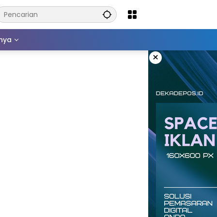
nnya
×