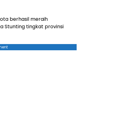
ota berhasil meraih
a Stunting tingkat provinsi
ment